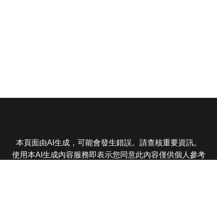
本頁面由AI生成，可能會發生錯誤。請查核重要資訊。
使用本AI生成內容服務即表示您同意此內容僅供個人參考
非商業用途，任何轉載分享皆不得違反法律或侵犯智慧財
產權，且您了解輸出內容可能不準確，所有爭議東森娛樂
保有最終解釋權