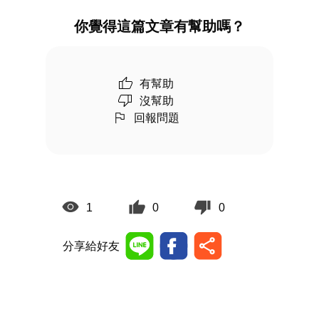
你覺得這篇文章有幫助嗎？
有幫助
沒幫助
回報問題
1
0
0
分享給好友