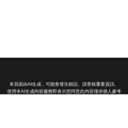
本頁面由AI生成，可能會發生錯誤。請查核重要資訊。
使用本AI生成內容服務即表示您同意此內容僅供個人參考
非商業用途，任何轉載分享皆不得違反法律或侵犯智慧財
產權，且您了解輸出內容可能不準確，所有爭議東森娛樂
保有最終解釋權