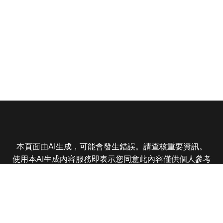
本頁面由AI生成，可能會發生錯誤。請查核重要資訊。
使用本AI生成內容服務即表示您同意此內容僅供個人參考
非商業用途，任何轉載分享皆不得違反法律或侵犯智慧財
產權，且您了解輸出內容可能不準確，所有爭議東森娛樂
保有最終解釋權