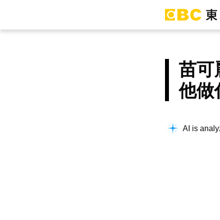
苗可
他做
AI is analy