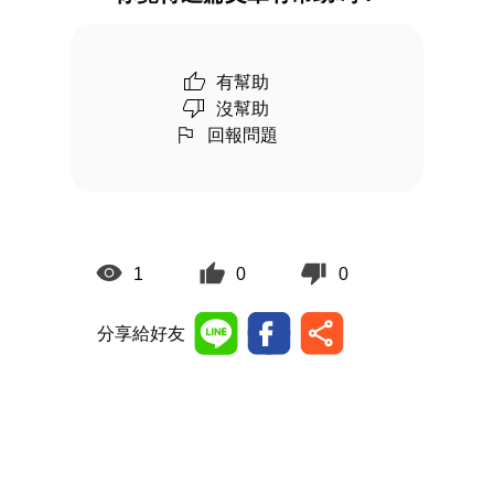
有幫助
沒幫助
回報問題
1
0
0
分享給好友