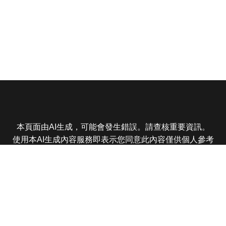
本頁面由AI生成，可能會發生錯誤。請查核重要資訊。
使用本AI生成內容服務即表示您同意此內容僅供個人參考
非商業用途，任何轉載分享皆不得違反法律或侵犯智慧財
產權，且您了解輸出內容可能不準確，所有爭議東森娛樂
保有最終解釋權
東森電視 版權所有 © 2025 EBC All Rights Reserved.
|
隱
私權政策