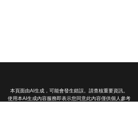
本頁面由AI生成，可能會發生錯誤。請查核重要資訊。
使用本AI生成內容服務即表示您同意此內容僅供個人參考
非商業用途，任何轉載分享皆不得違反法律或侵犯智慧財
產權，且您了解輸出內容可能不準確，所有爭議東森娛樂
保有最終解釋權