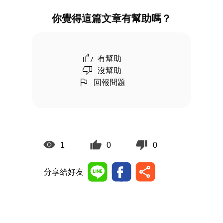
你覺得這篇文章有幫助嗎？
有幫助
沒幫助
回報問題
1
0
0
分享給好友