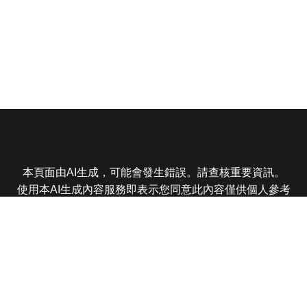
本頁面由AI生成，可能會發生錯誤。請查核重要資訊。
使用本AI生成內容服務即表示您同意此內容僅供個人參考
非商業用途，任何轉載分享皆不得違反法律或侵犯智慧財
產權，且您了解輸出內容可能不準確，所有爭議東森娛樂
保有最終解釋權
東森電視 版權所有 © 2025 EBC All Rights Reserved.
|
隱
私權政策