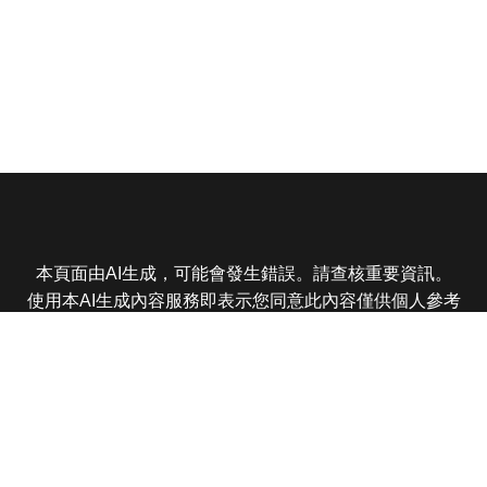
本頁面由AI生成，可能會發生錯誤。請查核重要資訊。
使用本AI生成內容服務即表示您同意此內容僅供個人參考
非商業用途，任何轉載分享皆不得違反法律或侵犯智慧財
產權，且您了解輸出內容可能不準確，所有爭議東森娛樂
保有最終解釋權
東森電視 版權所有 © 2025 EBC All Rights Reserved.
|
隱
私權政策