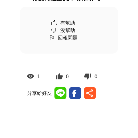
有幫助
沒幫助
回報問題
1
0
0
分享給好友