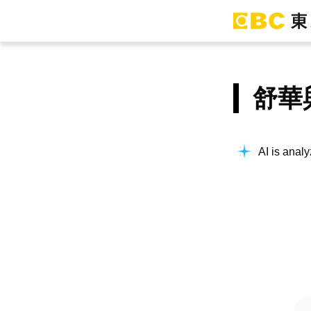
舒華
AI is analy