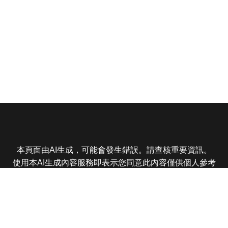
本頁面由AI生成，可能會發生錯誤。請查核重要資訊。
使用本AI生成內容服務即表示您同意此內容僅供個人參考
非商業用途，任何轉載分享皆不得違反法律或侵犯智慧財
產權，且您了解輸出內容可能不準確，所有爭議東森娛樂
保有最終解釋權