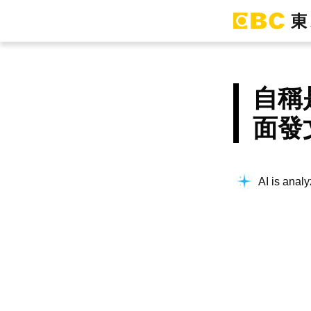
自稱
面發
AI is analy