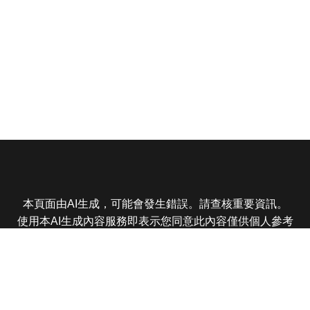
本頁面由AI生成，可能會發生錯誤。請查核重要資訊。
使用本AI生成內容服務即表示您同意此內容僅供個人參考
非商業用途，任何轉載分享皆不得違反法律或侵犯智慧財
產權，且您了解輸出內容可能不準確，所有爭議東森娛樂
保有最終解釋權