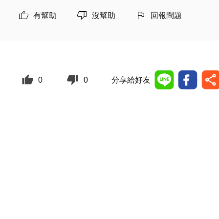
有幫助
沒幫助
回報問題
0
0
分享給好友