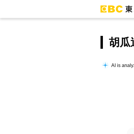
胡瓜
AI is analy