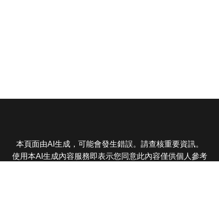
本頁面由AI生成，可能會發生錯誤。請查核重要資訊。
使用本AI生成內容服務即表示您同意此內容僅供個人參考
非商業用途，任何轉載分享皆不得違反法律或侵犯智慧財
產權，且您了解輸出內容可能不準確，所有爭議東森娛樂
保有最終解釋權