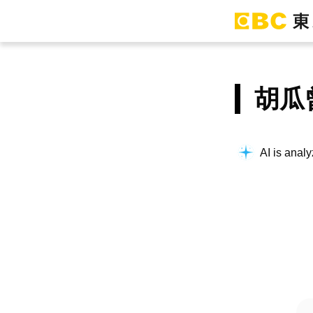
胡瓜
AI is analy