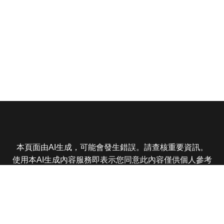
本頁面由AI生成，可能會發生錯誤。請查核重要資訊。
使用本AI生成內容服務即表示您同意此內容僅供個人參考
非商業用途，任何轉載分享皆不得違反法律或侵犯智慧財
產權，且您了解輸出內容可能不準確，所有爭議東森娛樂
保有最終解釋權