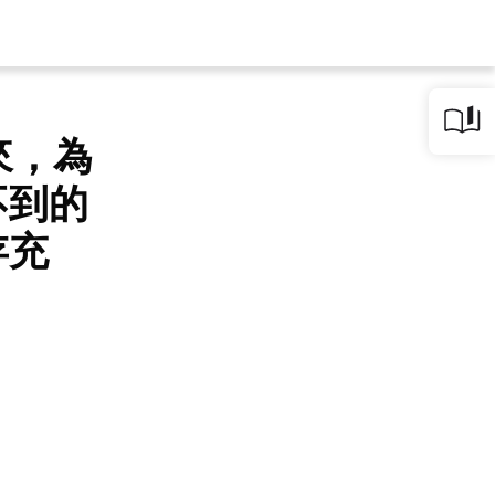
來，為
不到的
存充