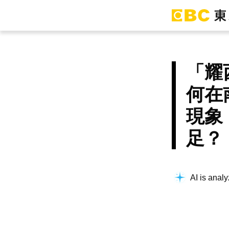
「耀
何在
現象
足？
AI is analy