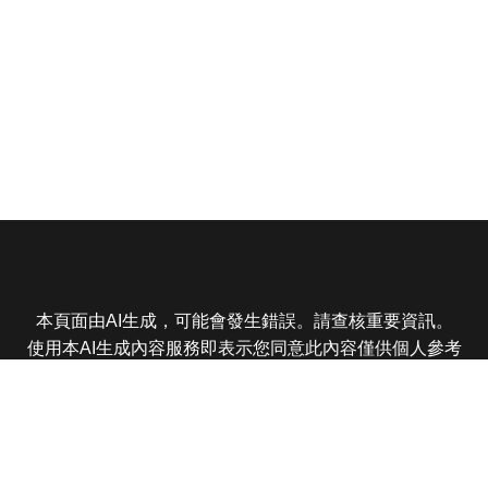
本頁面由AI生成，可能會發生錯誤。請查核重要資訊。
使用本AI生成內容服務即表示您同意此內容僅供個人參考
非商業用途，任何轉載分享皆不得違反法律或侵犯智慧財
產權，且您了解輸出內容可能不準確，所有爭議東森娛樂
保有最終解釋權