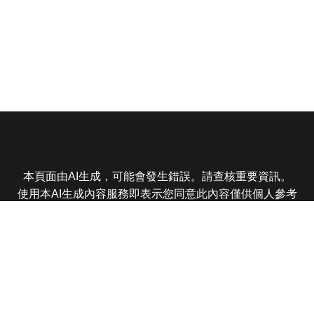
本頁面由AI生成，可能會發生錯誤。請查核重要資訊。
使用本AI生成內容服務即表示您同意此內容僅供個人參考
非商業用途，任何轉載分享皆不得違反法律或侵犯智慧財
產權，且您了解輸出內容可能不準確，所有爭議東森娛樂
保有最終解釋權
東森電視 版權所有 © 2025 EBC All Rights Reserved.
|
隱
私權政策