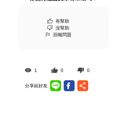
有幫助
沒幫助
回報問題
1
0
0
分享給好友