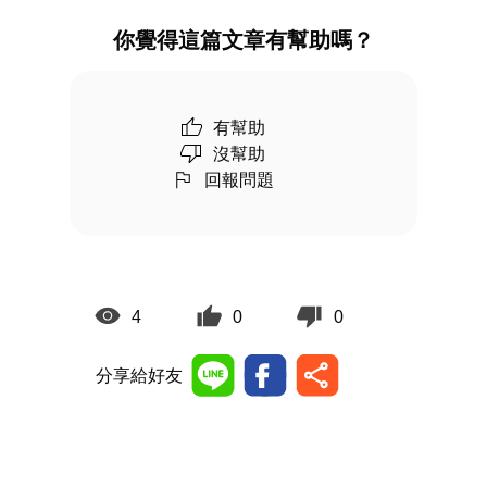
你覺得這篇文章有幫助嗎？
有幫助
沒幫助
回報問題
4
0
0
分享給好友