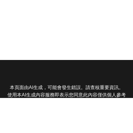
本頁面由AI生成，可能會發生錯誤。請查核重要資訊。
使用本AI生成內容服務即表示您同意此內容僅供個人參考
非商業用途，任何轉載分享皆不得違反法律或侵犯智慧財
產權，且您了解輸出內容可能不準確，所有爭議東森娛樂
保有最終解釋權