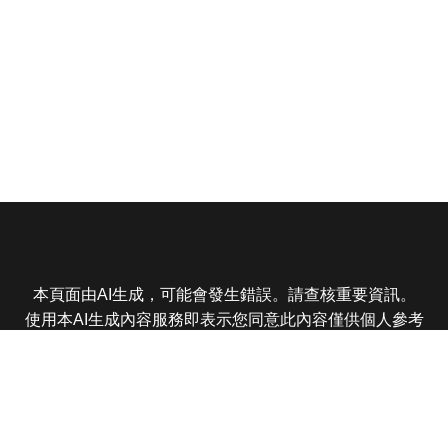
本頁面由AI生成，可能會發生錯誤。請查核重要資訊。
使用本AI生成內容服務即表示您同意此內容僅供個人參考
非商業用途，任何轉載分享皆不得違反法律或侵犯智慧財
產權，且您了解輸出內容可能不準確，所有爭議東森娛樂
保有最終解釋權