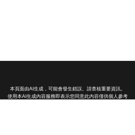
本頁面由AI生成，可能會發生錯誤。請查核重要資訊。
使用本AI生成內容服務即表示您同意此內容僅供個人參考
非商業用途，任何轉載分享皆不得違反法律或侵犯智慧財
產權，且您了解輸出內容可能不準確，所有爭議東森娛樂
保有最終解釋權