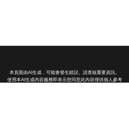
本頁面由AI生成，可能會發生錯誤。請查核重要資訊。
使用本AI生成內容服務即表示您同意此內容僅供個人參考
非商業用途，任何轉載分享皆不得違反法律或侵犯智慧財
產權，且您了解輸出內容可能不準確，所有爭議東森娛樂
保有最終解釋權
東森電視 版權所有 © 2025 EBC All Rights Reserved.
|
隱
私權政策