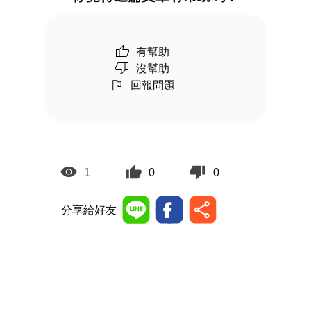
有幫助
沒幫助
回報問題
1
0
0
分享給好友