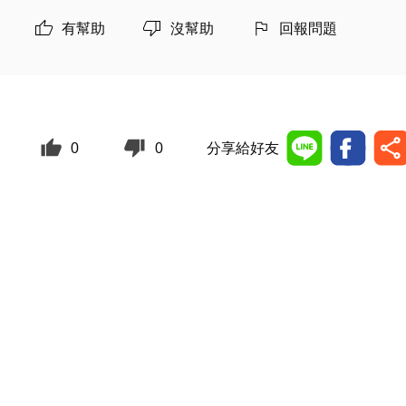
有幫助
沒幫助
回報問題
0
0
分享給好友