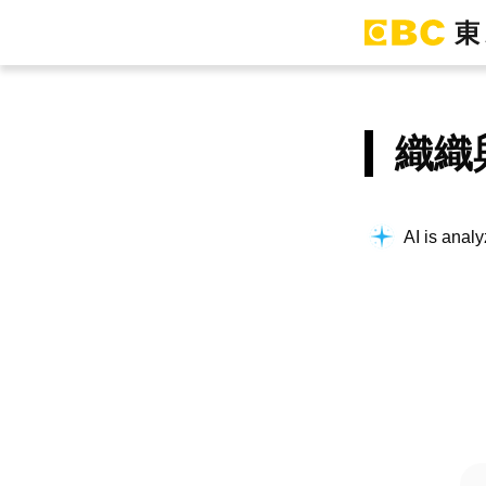
織織
AI is analy