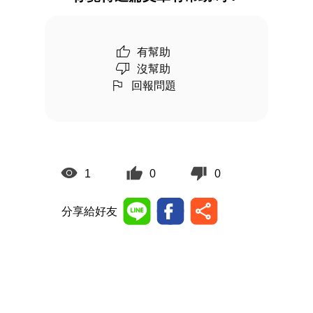
有幫助
沒幫助
回報問題
1
0
0
分享給好友