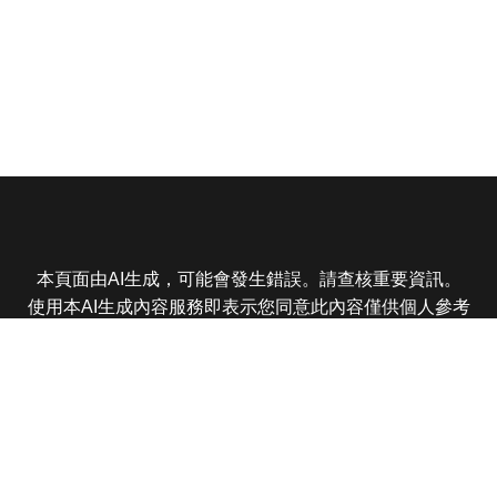
本頁面由AI生成，可能會發生錯誤。請查核重要資訊。
使用本AI生成內容服務即表示您同意此內容僅供個人參考
非商業用途，任何轉載分享皆不得違反法律或侵犯智慧財
產權，且您了解輸出內容可能不準確，所有爭議東森娛樂
保有最終解釋權
東森電視 版權所有 © 2025 EBC All Rights Reserved.
|
隱
私權政策