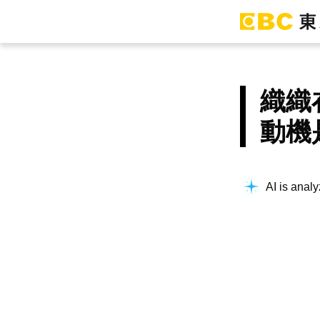
織織
動機
Building co