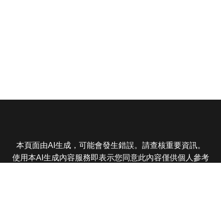
本頁面由AI生成，可能會發生錯誤。請查核重要資訊。
使用本AI生成內容服務即表示您同意此內容僅供個人參考
非商業用途，任何轉載分享皆不得違反法律或侵犯智慧財
產權，且您了解輸出內容可能不準確，所有爭議東森娛樂
保有最終解釋權