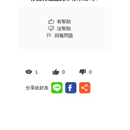
有幫助
沒幫助
回報問題
1
0
0
分享給好友