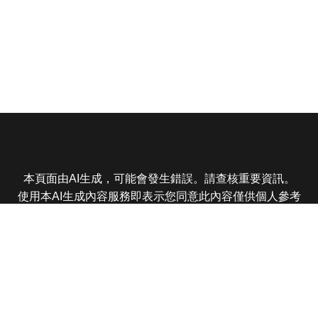
本頁面由AI生成，可能會發生錯誤。請查核重要資訊。
使用本AI生成內容服務即表示您同意此內容僅供個人參考
非商業用途，任何轉載分享皆不得違反法律或侵犯智慧財
產權，且您了解輸出內容可能不準確，所有爭議東森娛樂
保有最終解釋權
東森電視 版權所有 © 2025 EBC All Rights Reserved.
|
隱
私權政策