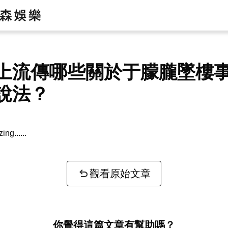
上流傳哪些關於于朦朧墜樓
說法？
zing...
觀看原始文章
你覺得這篇文章有幫助嗎？