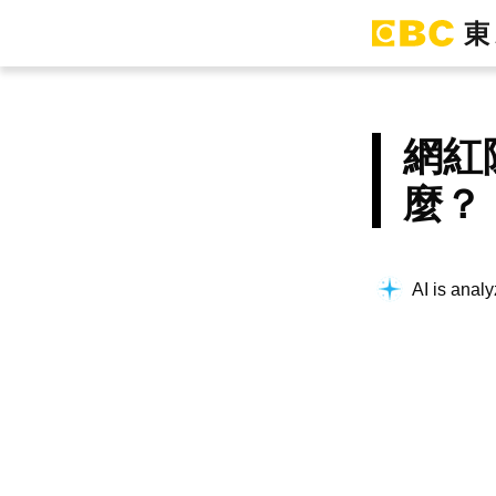
網紅
麼？
AI is analy