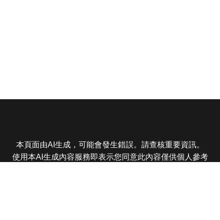
本頁面由AI生成，可能會發生錯誤。請查核重要資訊。
使用本AI生成內容服務即表示您同意此內容僅供個人參考
非商業用途，任何轉載分享皆不得違反法律或侵犯智慧財
產權，且您了解輸出內容可能不準確，所有爭議東森娛樂
保有最終解釋權