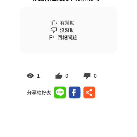
有幫助
沒幫助
回報問題
1
0
0
分享給好友