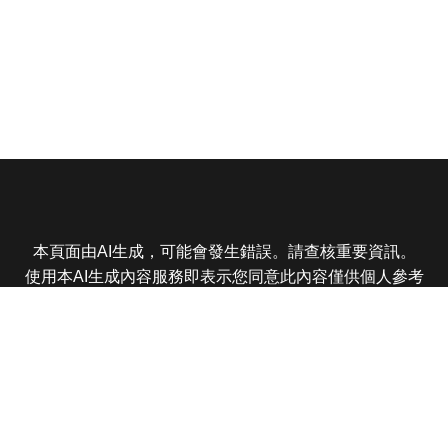
本頁面由AI生成，可能會發生錯誤。請查核重要資訊。
使用本AI生成內容服務即表示您同意此內容僅供個人參考
非商業用途，任何轉載分享皆不得違反法律或侵犯智慧財
產權，且您了解輸出內容可能不準確，所有爭議東森娛樂
保有最終解釋權
東森電視 版權所有 © 2025 EBC All Rights Reserved.
|
隱
私權政策