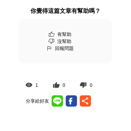
你覺得這篇文章有幫助嗎？
有幫助
沒幫助
回報問題
1
0
0
分享給好友