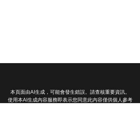
本頁面由AI生成，可能會發生錯誤。請查核重要資訊。
使用本AI生成內容服務即表示您同意此內容僅供個人參考
非商業用途，任何轉載分享皆不得違反法律或侵犯智慧財
產權，且您了解輸出內容可能不準確，所有爭議東森娛樂
保有最終解釋權