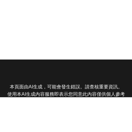
本頁面由AI生成，可能會發生錯誤。請查核重要資訊。
使用本AI生成內容服務即表示您同意此內容僅供個人參考
非商業用途，任何轉載分享皆不得違反法律或侵犯智慧財
產權，且您了解輸出內容可能不準確，所有爭議東森娛樂
保有最終解釋權