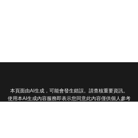
本頁面由AI生成，可能會發生錯誤。請查核重要資訊。
使用本AI生成內容服務即表示您同意此內容僅供個人參考
非商業用途，任何轉載分享皆不得違反法律或侵犯智慧財
產權，且您了解輸出內容可能不準確，所有爭議東森娛樂
保有最終解釋權