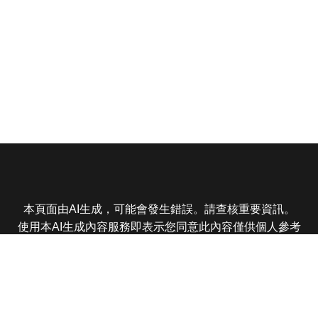
本頁面由AI生成，可能會發生錯誤。請查核重要資訊。
使用本AI生成內容服務即表示您同意此內容僅供個人參考
非商業用途，任何轉載分享皆不得違反法律或侵犯智慧財
產權，且您了解輸出內容可能不準確，所有爭議東森娛樂
保有最終解釋權