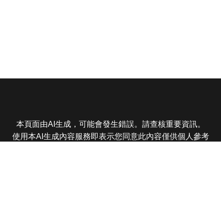
本頁面由AI生成，可能會發生錯誤。請查核重要資訊。
使用本AI生成內容服務即表示您同意此內容僅供個人參考
非商業用途，任何轉載分享皆不得違反法律或侵犯智慧財
產權，且您了解輸出內容可能不準確，所有爭議東森娛樂
保有最終解釋權
東森電視 版權所有 © 2025 EBC All Rights Reserved.
|
隱
私權政策