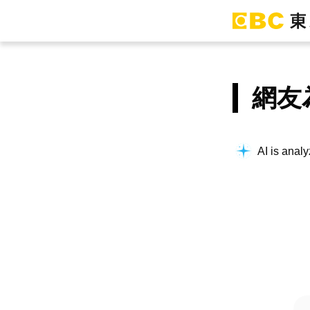
網友
AI is analy