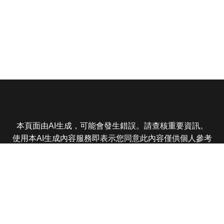
本頁面由AI生成，可能會發生錯誤。請查核重要資訊。
使用本AI生成內容服務即表示您同意此內容僅供個人參考
非商業用途，任何轉載分享皆不得違反法律或侵犯智慧財
產權，且您了解輸出內容可能不準確，所有爭議東森娛樂
保有最終解釋權
東森電視 版權所有 © 2025 EBC All Rights Reserved.
|
隱
私權政策