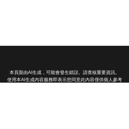
本頁面由AI生成，可能會發生錯誤。請查核重要資訊。
使用本AI生成內容服務即表示您同意此內容僅供個人參考
非商業用途，任何轉載分享皆不得違反法律或侵犯智慧財
產權，且您了解輸出內容可能不準確，所有爭議東森娛樂
保有最終解釋權
東森電視 版權所有 © 2025 EBC All Rights Reserved.
|
隱
私權政策