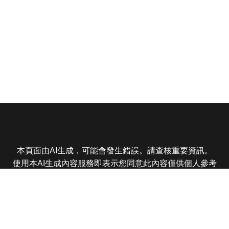
本頁面由AI生成，可能會發生錯誤。請查核重要資訊。
使用本AI生成內容服務即表示您同意此內容僅供個人參考
非商業用途，任何轉載分享皆不得違反法律或侵犯智慧財
產權，且您了解輸出內容可能不準確，所有爭議東森娛樂
保有最終解釋權