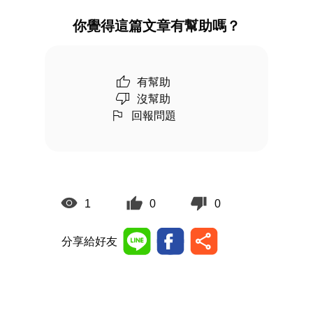
你覺得這篇文章有幫助嗎？
有幫助
沒幫助
回報問題
1
0
0
分享給好友