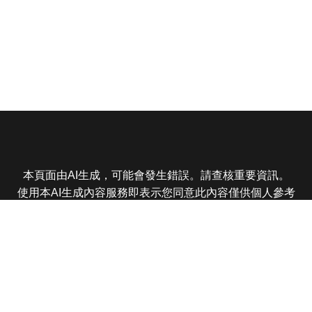
本頁面由AI生成，可能會發生錯誤。請查核重要資訊。
使用本AI生成內容服務即表示您同意此內容僅供個人參考
非商業用途，任何轉載分享皆不得違反法律或侵犯智慧財
產權，且您了解輸出內容可能不準確，所有爭議東森娛樂
保有最終解釋權
東森電視 版權所有 © 2025 EBC All Rights Reserved.
|
隱
私權政策