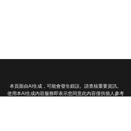
本頁面由AI生成，可能會發生錯誤。請查核重要資訊。
使用本AI生成內容服務即表示您同意此內容僅供個人參考
非商業用途，任何轉載分享皆不得違反法律或侵犯智慧財
產權，且您了解輸出內容可能不準確，所有爭議東森娛樂
保有最終解釋權