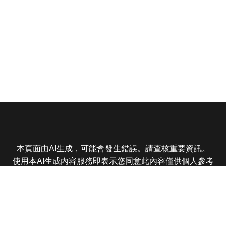
本頁面由AI生成，可能會發生錯誤。請查核重要資訊。
使用本AI生成內容服務即表示您同意此內容僅供個人參考
非商業用途，任何轉載分享皆不得違反法律或侵犯智慧財
產權，且您了解輸出內容可能不準確，所有爭議東森娛樂
保有最終解釋權