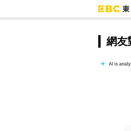
網友
AI is analy