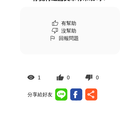
有幫助
沒幫助
回報問題
1
0
0
分享給好友