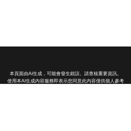
本頁面由AI生成，可能會發生錯誤。請查核重要資訊。
使用本AI生成內容服務即表示您同意此內容僅供個人參考
非商業用途，任何轉載分享皆不得違反法律或侵犯智慧財
產權，且您了解輸出內容可能不準確，所有爭議東森娛樂
保有最終解釋權
東森電視 版權所有 © 2025 EBC All Rights Reserved.
|
隱
私權政策