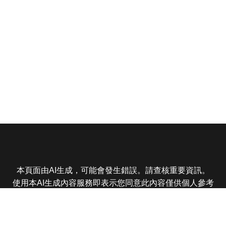
本頁面由AI生成，可能會發生錯誤。請查核重要資訊。
使用本AI生成內容服務即表示您同意此內容僅供個人參考
非商業用途，任何轉載分享皆不得違反法律或侵犯智慧財
產權，且您了解輸出內容可能不準確，所有爭議東森娛樂
保有最終解釋權