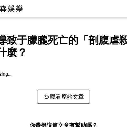
導致于朦朧死亡的「剖腹虐
什麼？
zing...
觀看原始文章
你覺得這篇文章有幫助嗎？