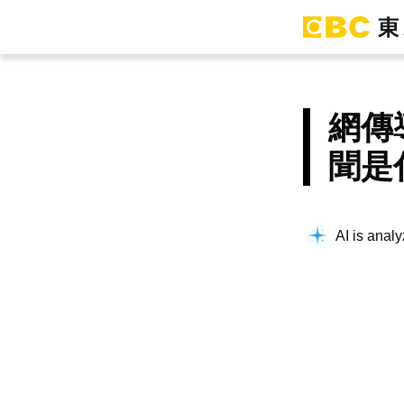
網傳
聞是
AI is analy