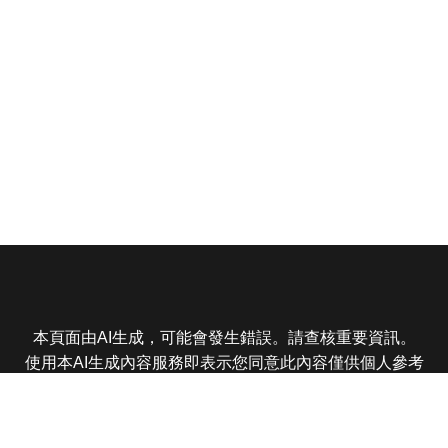
本頁面由AI生成，可能會發生錯誤。請查核重要資訊。
使用本AI生成內容服務即表示您同意此內容僅供個人參考
非商業用途，任何轉載分享皆不得違反法律或侵犯智慧財
產權，且您了解輸出內容可能不準確，所有爭議東森娛樂
保有最終解釋權